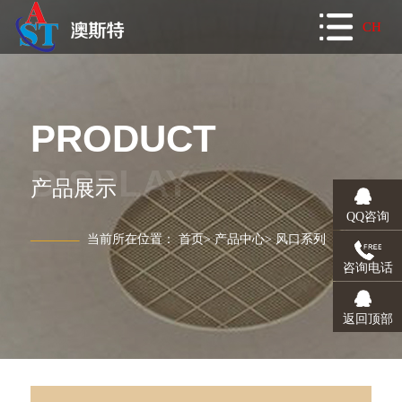
CH
首页
CH
关于我们
EN
企业简介
PRODUCT
企业文化
荣誉资质
公司风采
DISPLAY
产品展示
经典案例
QQ咨询
成功案例
当前所在位置：
首页
>
产品中心
>
风口系列
产品中心
咨询电话
消声系列
空调系列
风口系列
返回顶部
阀门系列
通风机系列
企业优势