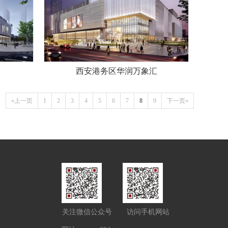
西安港务区华润万象汇
«上一页
1
2
3
4
5
6
7
8
9
下一页»
关注微信公众号
访问手机网站