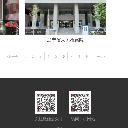
辽宁省人民检察院
«上一页
1
2
3
4
5
6
7
8
9
下一页»
关注微信公众号
访问手机网站