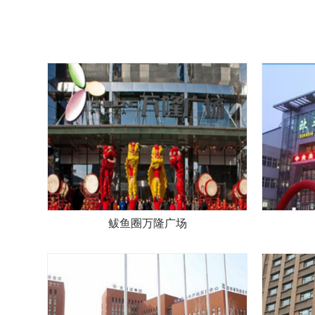
鲅鱼圈万隆广场